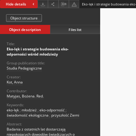
Hide details
Object structure
Object description
Files list
Title:
Eko-lęk i strategie budowania eko-
odporności wśród młodzieży
Group publication title:
Studia Pedagogiczne
Creator:
Kot, Anna
Contributor:
Matyjas, Bożena. Red.
Keywords:
eko-lęk
;
młodzież
;
eko-odporność
;
świadomość ekologiczna
;
przyszłość Ziemi
Abstract:
Badania z ostatnich lat dostarczają
niepokojących dowodów świadczących o