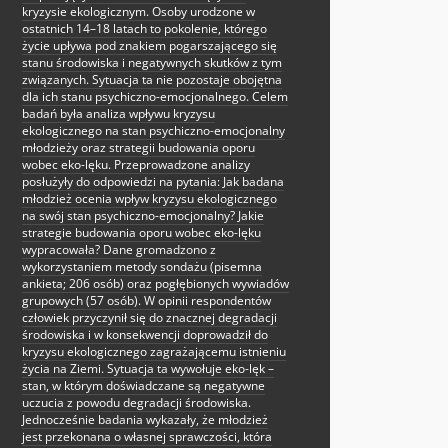
kryzysie ekologicznym. Osoby urodzone w
ostatnich 14–18 latach to pokolenie, którego
życie upływa pod znakiem pogarszającego się
stanu środowiska i negatywnych skutków z tym
związanych. Sytuacja ta nie pozostaje obojętna
dla ich stanu psychiczno-emocjonalnego. Celem
badań była analiza wpływu kryzysu
ekologicznego na stan psychiczno-emocjonalny
młodzieży oraz strategii budowania oporu
wobec eko-lęku. Przeprowadzone analizy
posłużyły do odpowiedzi na pytania: Jak badana
młodzież ocenia wpływ kryzysu ekologicznego
na swój stan psychiczno-emocjonalny? Jakie
strategie budowania oporu wobec eko-lęku
wypracowała? Dane gromadzono z
wykorzystaniem metody sondażu (pisemna
ankieta; 206 osób) oraz pogłębionych wywiadów
grupowych (57 osób). W opinii respondentów
człowiek przyczynił się do znacznej degradacji
środowiska i w konsekwencji doprowadził do
kryzysu ekologicznego zagrażającemu istnieniu
życia na Ziemi. Sytuacja ta wywołuje eko-lęk –
stan, w którym doświadczane są negatywne
uczucia z powodu degradacji środowiska.
Jednocześnie badania wykazały, że młodzież
jest przekonana o własnej sprawczości, która