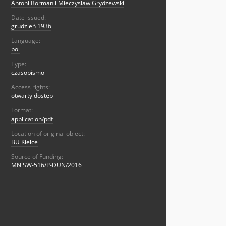
Antoni Borman i Mieczysław Grydzewski
Date issued:
grudzień 1936
Language:
pol
Type:
czasopismo
Access rights:
otwarty dostęp
Format:
application/pdf
Location of original object:
BU Kielce
Source of Funding:
MNiSW-516/P-DUN/2016