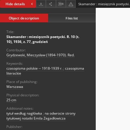
Hide details
Object description
Files list
Title:
Skamander : miesięcznik poetycki. R. 10 (t.
10), 1936, z. 77, grudzień
Contributor:
Grydzewski, Mieczysław (1894-1970). Red.
Keywords:
czasopisma polskie -- 1918-1939 r.
;
czasopisma
literackie
Place of publishing:
Warszawa
Physical description:
25 cm
Additional notes:
tytuł według nagłówka
;
na odwrocie strony
tytułowej notatki Emila Zegadłowicza
Publisher: