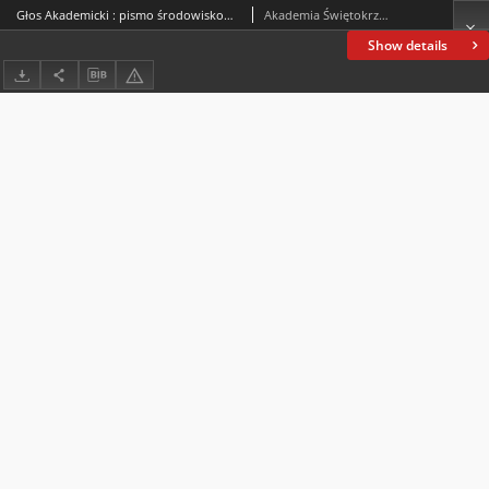
Głos Akademicki : pismo środowiskowe Akademii Świętokrzyskiej im. Jana Kochanowskiego w Kielcach. 2008, R. XV, nr 1 (53) : marzec 2008
Akademia Świętokrzyska im. Jana Kochanowskiego (Kielce)
Show details