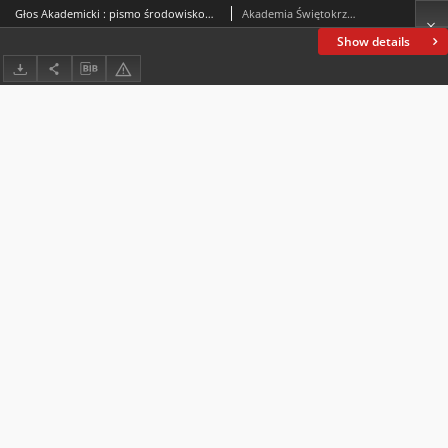
Głos Akademicki : pismo środowiskowe Akademii Świętokrzyskiej im. Jana Kochanowskiego w Kielcach. 2008, R. XV, nr 1 (53) : marzec 2008
Akademia Świętokrzyska im. Jana Kochanowskiego (Kielce)
Show details