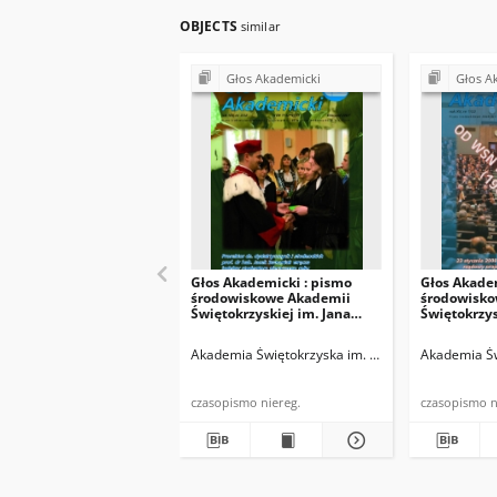
OBJECTS
similar
Głos Akademicki
Głos A
Głos Akademicki : pismo
Głos Akade
środowiskowe Akademii
środowisko
Świętokrzyskiej im. Jana
Świętokrzys
Kochanowskiego w Kielcach.
Kochanowsk
2007, R. XIV, nr 3 (52) :
2008, R. XV,
Akademia Świętokrzyska im. Jana Kochanowskiego
Akademia Św
listopad 2007
2008
czasopismo niereg.
cza