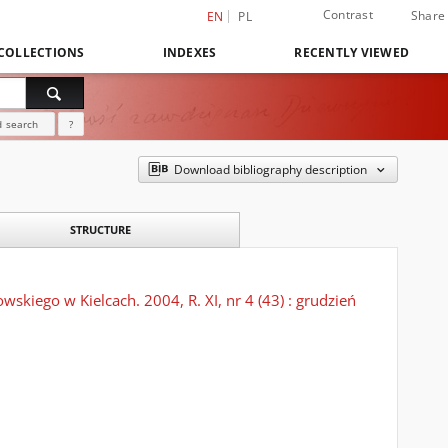
Contrast
Share
EN
PL
COLLECTIONS
INDEXES
RECENTLY VIEWED
 search
?
Download bibliography description
STRUCTURE
kiego w Kielcach. 2004, R. XI, nr 4 (43) : grudzień