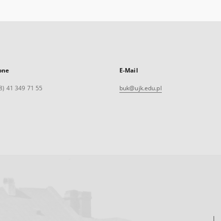
one
E-Mail
8) 41 349 71 55
buk@ujk.edu.pl