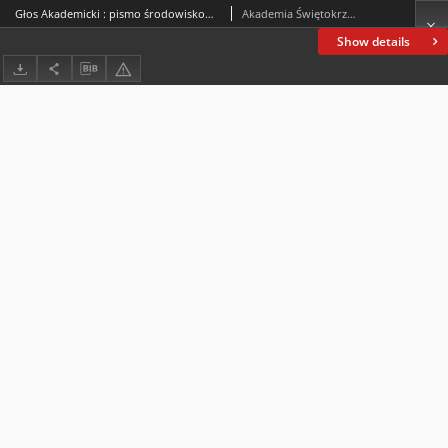
Głos Akademicki : pismo środowiskowe Akademii Świętokrzyskiej im. Jana Kochanowskiego w Kielcach. 2004, R. XI, nr 4 (43) : grudzień 2004
Akademia Świętokrzyska im. Jana Kochanowskiego (Kielce)
Show details