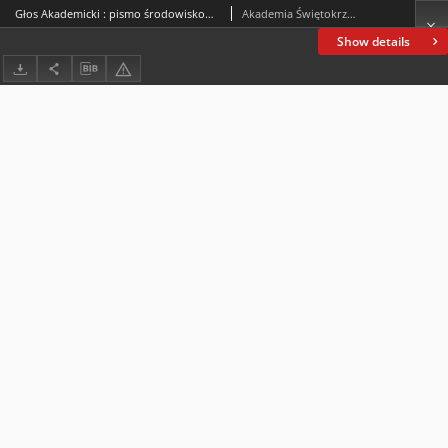
Głos Akademicki : pismo środowiskowe Akademii Świętokrzyskiej im. Jana Kochanowskiego w Kielcach. 2004, R. XI, nr 3 (42) : październik 2004
Akademia Świętokrzyska im. Jana Kochanowskiego (Kielce)
Show details