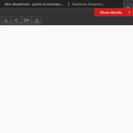
Głos Akademicki : pismo środowiskowe Akademii Świętokrzyskiej im. Jana Kochanowskiego w Kielcach. 2004, R. XI, nr 2 (41) : kwiecień-czerwiec 2004
Akademia Świętokrzyska im. Jana Kochanowskiego (Kielce)
Show details