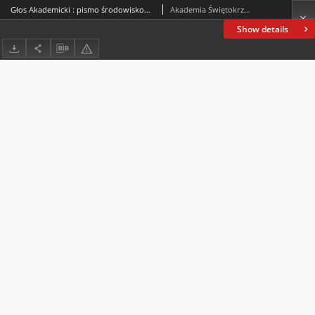
Głos Akademicki : pismo środowiskowe Akademii Świętokrzyskiej im. Jana Kochanowskiego w Kielcach. 2004, R. XI, nr 2 (41) : kwiecień-czerwiec 2004
Akademia Świętokrzyska im. Jana Kochanowskiego (Kielce)
Show details