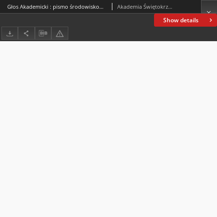
Głos Akademicki : pismo środowiskowe Akademii Świętokrzyskiej im. Jana Kochanowskiego w Kielcach. 2004, R. XI, nr 1 (40) : styczeń-marzec 2004
Akademia Świętokrzyska im. Jana Kochanowskiego (Kielce)
Show details