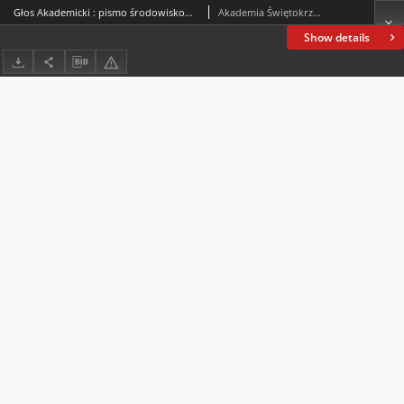
Głos Akademicki : pismo środowiskowe Akademii Świętokrzyskiej im. Jana Kochanowskiego w Kielcach. 2003, R. X, nr 7 (38) : wrzesień-październik 2003
Akademia Świętokrzyska im. Jana Kochanowskiego (Kielce)
Show details