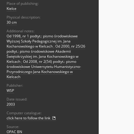
Place of publishing:
Kielce
Physical description:
30 cm
Additional notes:
Od 1998, nr 1 podtyt.: pismo środowiskowe
Wyższej Szkoły Pedagogicznej im. Jana
Kochanowskiego w Kielcach
;
Od 2000, nr 25/26
podtyt.: pismo środowiskowe Akademii
Świętokrzyskiej im. Jana Kochanowskiego w
Kielcach
;
Od 2008, nr 2(54) podtyt.: pismo
środowiskowe Uniwersytetu Humanistyczno-
Przyrodniczego Jana Kochanowskiego w
Kielcach
Publisher:
WSP
Date issued:
2003
Computer catalogue:
click here to follow the link
Source:
OPAC BN