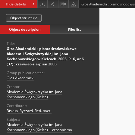
Hide details
Object structure
Object description
Files list
Title:
Głos Akademicki : pismo środowiskowe
Akademii Świętokrzyskiej im. Jana
Kochanowskiego w Kielcach. 2003, R. X, nr 6
(37) : czerwiec-sierpień 2003
Group publication title:
Głos Akademicki
Creator:
Akademia Świętokrzyska im. Jana
Kochanowskiego (Kielce)
Contributor:
Biskup, Ryszard. Red. nacz.
Subject:
Akademia Świętokrzyska im. Jana
Kochanowskiego (Kielce) -- czasopisma