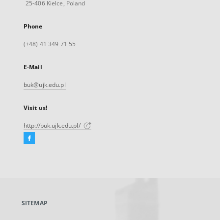
25-406 Kielce, Poland
Phone
(+48) 41 349 71 55
E-Mail
buk@ujk.edu.pl
Visit us!
http://buk.ujk.edu.pl/
Facebook
External
link,
will
open
in
a
SITEMAP
new
tab