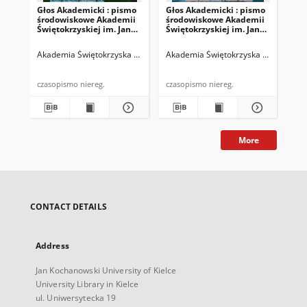
Głos Akademicki : pismo
Głos Akademicki : pismo
Gło
środowiskowe Akademii
środowiskowe Akademii
śr
Świętokrzyskiej im. Jana
Świętokrzyskiej im. Jana
Świ
Kochanowskiego w
Kochanowskiego w
Ko
Kielcach. 2007, R. XIV, nr
Kielcach. 2008, R. XV, nr 1
Kie
Akademia Świętokrzyska im. Jana Kochanowskiego (Kielce)
Akademia Świętokrzyska im. Jana Ko
Biskup, Rys
Aka
3 (52) : listopad 2007
(53) : marzec 2008
(40
20
czasopismo niereg.
czasopismo niereg.
More
CONTACT DETAILS
Address
Jan Kochanowski University of Kielce
University Library in Kielce
ul. Uniwersytecka 19