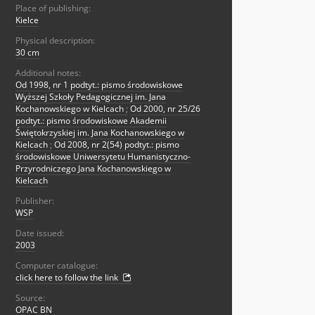
Place of publishing:
Kielce
Physical description:
30 cm
Additional notes:
Od 1998, nr 1 podtyt.: pismo środowiskowe
Wyższej Szkoły Pedagogicznej im. Jana
Kochanowskiego w Kielcach
;
Od 2000, nr 25/26
podtyt.: pismo środowiskowe Akademii
Świętokrzyskiej im. Jana Kochanowskiego w
Kielcach
;
Od 2008, nr 2(54) podtyt.: pismo
środowiskowe Uniwersytetu Humanistyczno-
Przyrodniczego Jana Kochanowskiego w
Kielcach
Publisher:
WSP
Date issued:
2003
Computer catalogue:
click here to follow the link
Source:
OPAC BN