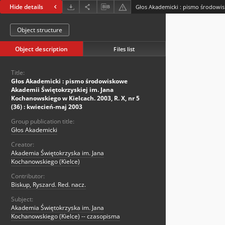
Hide details
Object structure
Object description
Files list
Title:
Głos Akademicki : pismo środowiskowe
Akademii Świętokrzyskiej im. Jana
Kochanowskiego w Kielcach. 2003, R. X, nr 5
(36) : kwiecień-maj 2003
Group publication title:
Głos Akademicki
Creator:
Akademia Świętokrzyska im. Jana
Kochanowskiego (Kielce)
Contributor:
Biskup, Ryszard. Red. nacz.
Subject:
Akademia Świętokrzyska im. Jana
Kochanowskiego (Kielce) -- czasopisma