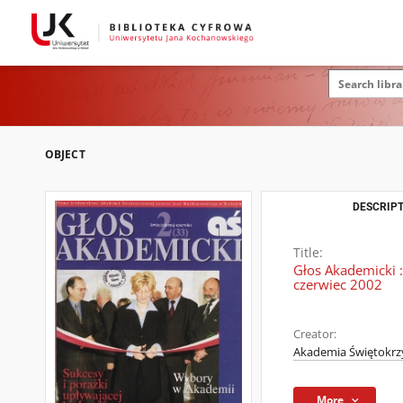
OBJECT
DESCRIPT
Title:
Głos Akademicki :
czerwiec 2002
Creator:
Akademia Świętokrzy
More