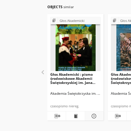
OBJECTS
similar
Głos Akademicki
Głos A
Głos Akademicki : pismo
Głos Akade
środowiskowe Akademii
środowisko
Świętokrzyskiej im. Jana
Świętokrzys
Kochanowskiego w Kielcach.
Kochanowsk
2007, R. XIV, nr 3 (52) :
2008, R. XV,
Akademia Świętokrzyska im. Jana Kochanowskiego
Akademia Św
listopad 2007
2008
czasopismo niereg.
cza