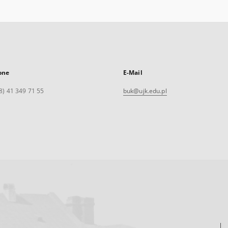
one
E-Mail
8) 41 349 71 55
buk@ujk.edu.pl