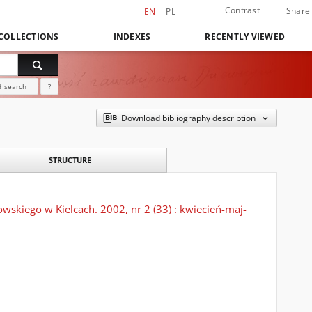
Contrast
Share
EN
PL
COLLECTIONS
INDEXES
RECENTLY VIEWED
 search
?
Download bibliography description
STRUCTURE
skiego w Kielcach. 2002, nr 2 (33) : kwiecień-maj-