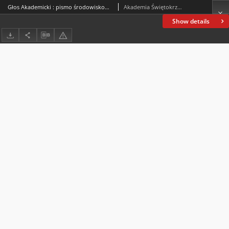
Głos Akademicki : pismo środowiskowe Akademii Świętokrzyskiej im. Jana Kochanowskiego w Kielcach. 2001, nr 3 (29) : maj-czerwiec 2001
Akademia Świętokrzyska im. Jana Kochanowskiego (Kielce)
Show details