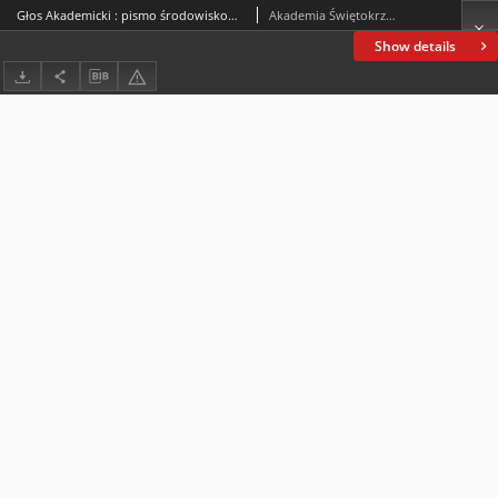
Głos Akademicki : pismo środowiskowe Akademii Świętokrzyskiej im. Jana Kochanowskiego w Kielcach. 2001, nr 1 (27) : styczeń-luty 2001
Akademia Świętokrzyska im. Jana Kochanowskiego (Kielce)
Show details