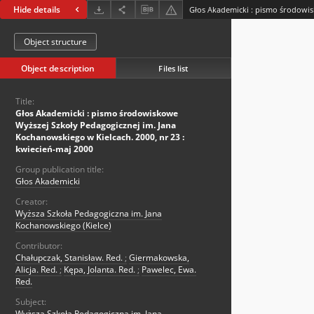
Hide details
Object structure
Object description
Files list
Title:
Głos Akademicki : pismo środowiskowe
Wyższej Szkoły Pedagogicznej im. Jana
Kochanowskiego w Kielcach. 2000, nr 23 :
kwiecień-maj 2000
Group publication title:
Głos Akademicki
Creator:
Wyższa Szkoła Pedagogiczna im. Jana
Kochanowskiego (Kielce)
Contributor:
Chałupczak, Stanisław. Red.
;
Giermakowska,
Alicja. Red.
;
Kępa, Jolanta. Red.
;
Pawelec, Ewa.
Red.
Subject:
Wyższa Szkoła Pedagogiczna im. Jana