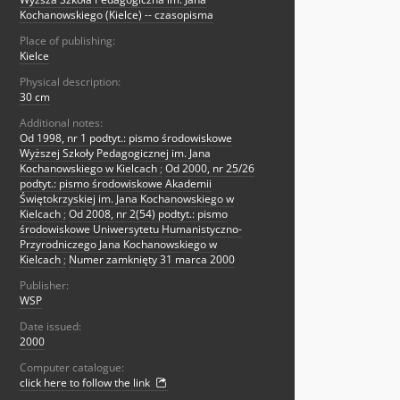
Kochanowskiego (Kielce) -- czasopisma
Place of publishing:
Kielce
Physical description:
30 cm
Additional notes:
Od 1998, nr 1 podtyt.: pismo środowiskowe
Wyższej Szkoły Pedagogicznej im. Jana
Kochanowskiego w Kielcach
;
Od 2000, nr 25/26
podtyt.: pismo środowiskowe Akademii
Świętokrzyskiej im. Jana Kochanowskiego w
Kielcach
;
Od 2008, nr 2(54) podtyt.: pismo
środowiskowe Uniwersytetu Humanistyczno-
Przyrodniczego Jana Kochanowskiego w
Kielcach
;
Numer zamknięty 31 marca 2000
Publisher:
WSP
Date issued:
2000
Computer catalogue:
click here to follow the link