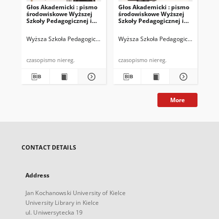
Głos Akademicki : pismo
Głos Akademicki : pismo
Gło
środowiskowe Wyższej
środowiskowe Wyższej
bi
Szkoły Pedagogicznej im.
Szkoły Pedagogicznej im.
WSP
Jana Kochanowskiego w
Jana Kochanowskiego w
19
Kielcach. 2000, nr 23 :
Kielcach. 2000, nr 24 :
Wyższa Szkoła Pedagogiczna im. Jana Kochanowskiego (Kielce)
Wyższa Szkoła Pedagogiczna im. Jan
Chałup
Wyż
kwiecień-maj 2000
czerwiec-lipiec 2000
czasopismo niereg.
czasopismo niereg.
More
CONTACT DETAILS
Address
Jan Kochanowski University of Kielce
University Library in Kielce
ul. Uniwersytecka 19