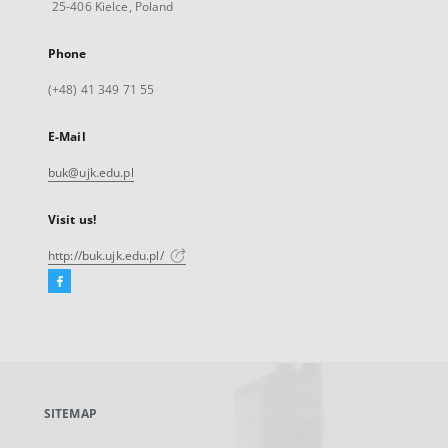
25-406 Kielce, Poland
Phone
(+48) 41 349 71 55
E-Mail
buk@ujk.edu.pl
Visit us!
http://buk.ujk.edu.pl/
Facebook
External
link,
will
open
in
a
SITEMAP
new
tab