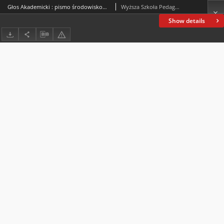
Głos Akademicki : pismo środowiskowe Wyższej Szkoły Pedagogicznej im. Jana Kochanowskiego w Kielcach. 1999, nr 18 : kwiecień-maj 1999
Wyższa Szkoła Pedagogiczna im. Jana Kochanowskiego (Kielce)
Show details