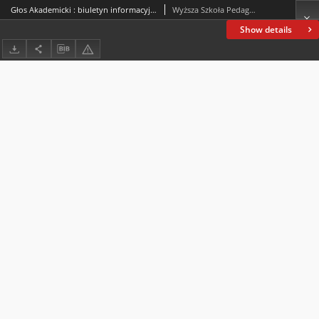
Głos Akademicki : biuletyn informacyjny WSP. 1997, nr 9 : czerwiec 1997
Wyższa Szkoła Pedagogiczna im. Jana Kochanowskiego (Kielce)
Show details