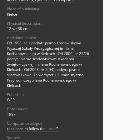
Place of publishing:
Kielce
Physical description:
12 s. ; 30 cm
Additional notes:
Od 1998, nr 1 podtyt.: pismo środowiskowe
Wyższej Szkoły Pedagogicznej im. Jana
Kochanowskiego w Kielcach
;
Od 2000, nr 25/26
podtyt.: pismo środowiskowe Akademii
Świętokrzyskiej im. Jana Kochanowskiego w
Kielcach
;
Od 2008, nr 2(54) podtyt.: pismo
środowiskowe Uniwersytetu Humanistyczno-
Przyrodniczego Jana Kochanowskiego w
Kielcach
Publisher:
WSP
Date issued:
1997
Computer catalogue:
click here to follow the link
Source: