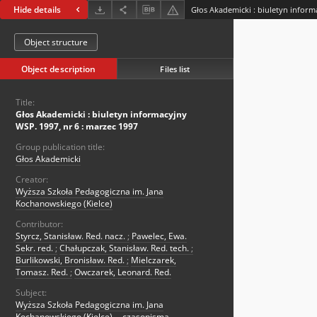
Hide details
Object structure
Object description
Files list
Title:
Głos Akademicki : biuletyn informacyjny
WSP. 1997, nr 6 : marzec 1997
Group publication title:
Głos Akademicki
Creator:
Wyższa Szkoła Pedagogiczna im. Jana
Kochanowskiego (Kielce)
Contributor:
Styrcz, Stanisław. Red. nacz.
;
Pawelec, Ewa.
Sekr. red.
;
Chałupczak, Stanisław. Red. tech.
;
Burlikowski, Bronisław. Red.
;
Mielczarek,
Tomasz. Red.
;
Owczarek, Leonard. Red.
Subject:
Wyższa Szkoła Pedagogiczna im. Jana
Kochanowskiego (Kielce) -- czasopisma