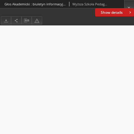
Głos Akademicki : biuletyn informacyjny WSP. 1997, nr 5 : luty 1997
Wyższa Szkoła Pedagogiczna im. Jana Kochanowskiego (Kielce)
Show details