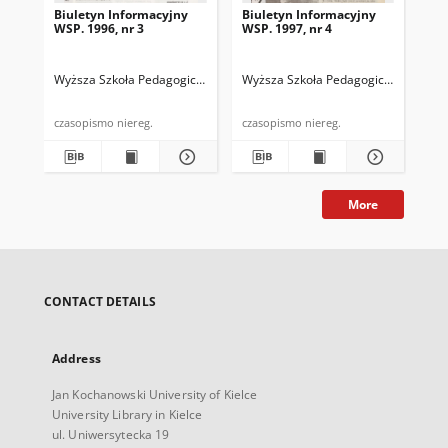
Biuletyn Informacyjny
Biuletyn Informacyjny
Bi
WSP. 1996, nr 3
WSP. 1997, nr 4
WSP
Wyższa Szkoła Pedagogiczna im. Jana Kochanowskiego (Kielce). Instytu
Wyższa Szkoła Pedagogiczna im. Jana
Wyż
czasopismo niereg.
czasopismo niereg.
More
CONTACT DETAILS
Address
Jan Kochanowski University of Kielce
University Library in Kielce
ul. Uniwersytecka 19