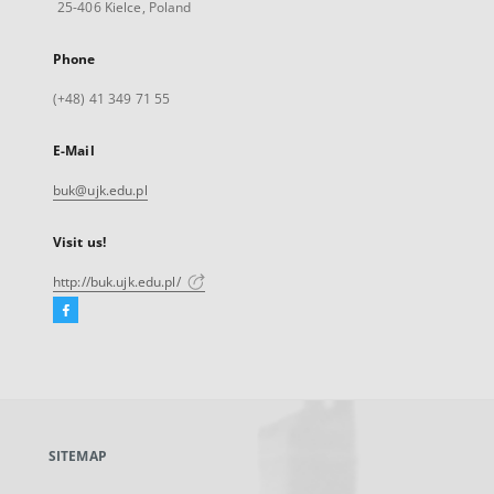
25-406 Kielce, Poland
Phone
(+48) 41 349 71 55
E-Mail
buk@ujk.edu.pl
Visit us!
http://buk.ujk.edu.pl/
Facebook
External
link,
will
open
in
a
SITEMAP
new
tab