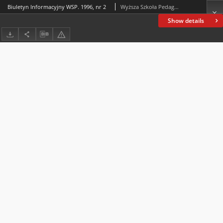
Biuletyn Informacyjny WSP. 1996, nr 2
Wyższa Szkoła Pedagogiczna im. Jana Kochanowskiego (Kielce). Instytut Bibliotekoznawstwa i Informacji Naukowo-Technicznej
Show details