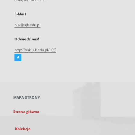
E-Mail
buk@ujk.edu.pl
Odwiedź nas!
http://buk.ujk.edu.pl/
Facebook
Link
zewnętrzny,
otworzy
się
w
nowej
MAPA STRONY
karcie
Strona główna
Kolekcje