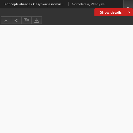
Konceptualizacja i klasyfikacja nominacji emocjonalnych substancjalnego fenomenu śmierci w polskim dyskursie informacyjno-medialnym
Gorodetski, Władysław; Król-Kumor, Martyna
Show details