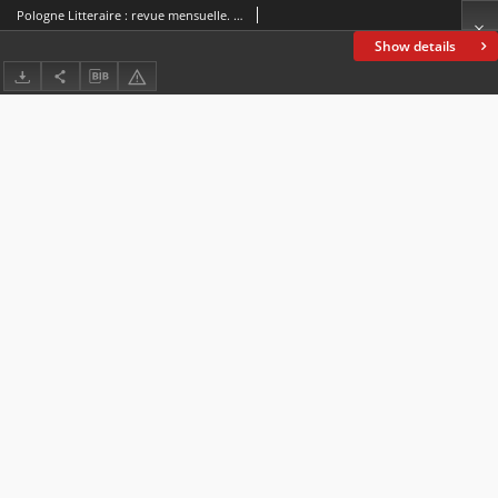
Pologne Litteraire : revue mensuelle. A. 4, 1929, nr 33 (15 juin)
Show details