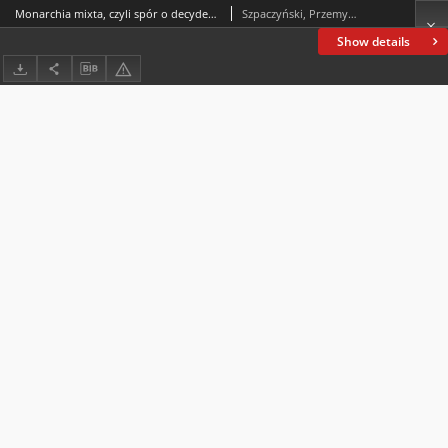
Monarchia mixta, czyli spór o decydenta. Kilka uwagna temat koncepcji władzy w Polsce w latach 1505–1607*
Szpaczyński, Przemysław P.
Show details