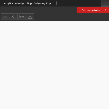
Książka : miesięcznik poświęcony krytyce i bibliografii polskiej, pod kierunkiem literackim J. K. Kochanowskiego. R. 9, 1909, nr 1, 15 I
Show details