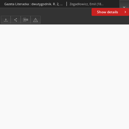
Gazeta Literacka : dwutygodnik. R. 2, 1927, nr 2 (23), 15 I
Zegadłowicz, Emil (1888-1941)
Show details