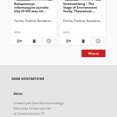
Kompetencje
Streetworking – The
Str
informacyjne uczniów
Stage of Environment
In
klas IV-VIII oraz ich
Study. Theoretical-
Sta
rodziców – spostrzeżenia
Practical Study
Co
po realizacji badania
Forma, Paulina
Kanabrocka, Anna
Forma, Paulina
Kanabrocka, Anna
For
L
pilotażowego
tekst
tekst
tek
Więcej
DANE KONTAKTOWE
Adres
Uniwersytet Jana Kochanowskiego
Biblioteka Uniwersytecka
ul. Uniwersytecka 19