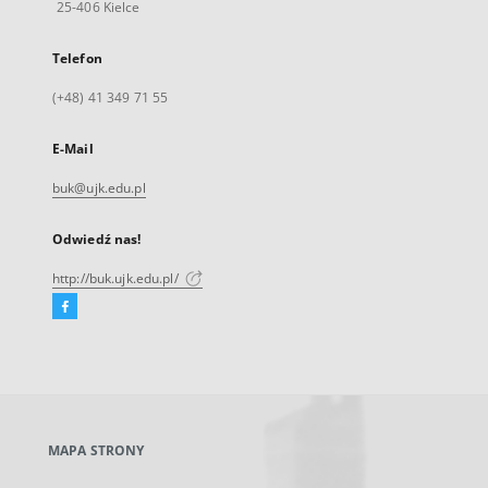
25-406 Kielce
Telefon
(+48) 41 349 71 55
E-Mail
buk@ujk.edu.pl
Odwiedź nas!
http://buk.ujk.edu.pl/
Facebook
Link
zewnętrzny,
otworzy
się
w
nowej
MAPA STRONY
karcie