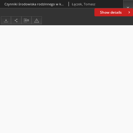
Czynniki środowiska rodzinnego w kontekście wychowania dzieci do sukcesu życiowego
Łączek, Tomasz
Show details