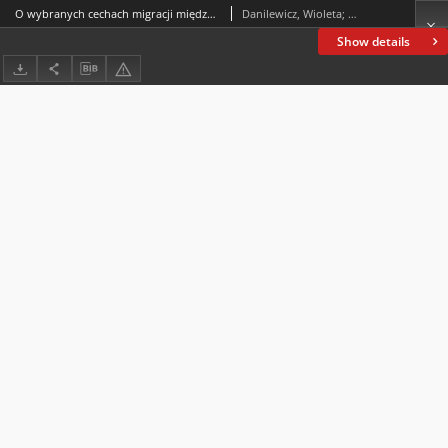
O wybranych cechach migracji międzynarodowych oraz wyzwaniach społecznych z nich wynikających
Danilewicz, Wioleta; Prymak, Tomasz; Śliwowski, Tomasz
Show details