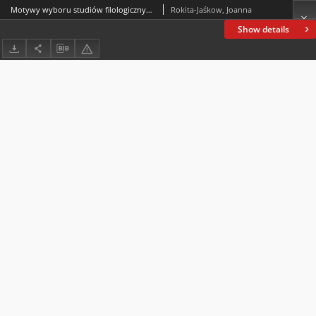
Motywy wyboru studiów filologicznych a afiliacja do zawodu nauczyciela
Rokita-Jaśkow, Joanna
Show details