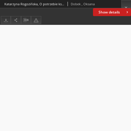
Katarzyna Rogozińska, O potrzebie kształcenia studentów – przyszłych nauczycieli edukacji przedszkolnej i wczesnoszkolnej w zakresie emisji głosu
Dobek , Oksana
Show details