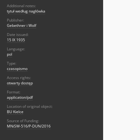
Additional notes:
tytuł według nagłówka
Publisher:
Gebethner i Wolf
Date issued:
15 IX 1935
Language:
pol
Type:
czasopismo
Access rights:
otwarty dostęp
Format:
application/pdf
Location of original object:
BU Kielce
Source of Funding:
MNiSW-516/P-DUN/2016