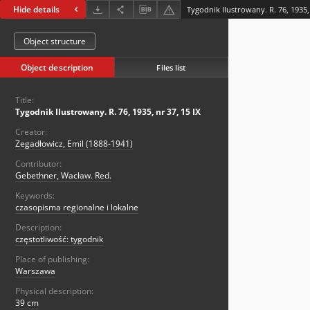
Hide details
Tygodnik Ilustrowany. R. 76, 1935, 
Object structure
Object description
Files list
Title:
Tygodnik Ilustrowany. R. 76, 1935, nr 37, 15 IX
Creator:
Zegadłowicz, Emil (1888-1941)
Contributor:
Gebethner, Wacław. Red.
Keywords:
czasopisma regionalne i lokalne
Description:
częstotliwość: tygodnik
Place of publishing:
Warszawa
Physical description:
39 cm