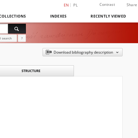
Contrast
Share
EN
PL
COLLECTIONS
INDEXES
RECENTLY VIEWED
 search
?
Download bibliography description
STRUCTURE