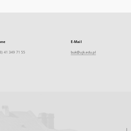
one
E-Mail
8) 41 349 71 55
buk@ujk.edu.pl