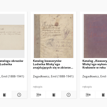
atalogu obrazów
Katalog kwasorytów
Katalog „Kwasor
 Ludwika
Ludwika Misky’ego
Misky’ego wykon
znajdujących się w zbiorze
Krakowie w roku 
gorzeńskim Emila
1916”.
Zegadłowicza
(red. naczelny)
, Emil (1888-1941)
Hamann Bruno. Red. odpowiedzialny
Zegadłowicz, Emil (1888-1941)
Zegadłowicz, Emil
rękopis
rękopis