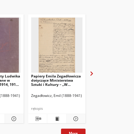
yty Ludwika
Papiery Emila Zegadłowicza
Papiery Emila Zegadło
ane w
dotyczące Ministerstwa
dotyczące Ministerstw
1914, 1915,
Sztuki i Kultury – „W
Sztuki i Kultury – pism
Ministerstwie Kultury i
które wyszły z MSiK
Sztuki”, artykuł
 (1888-1941)
Zegadłowicz, Emil (1888-1941)
Zegadłowicz, Emil (1888
rękopis
rękopis
More