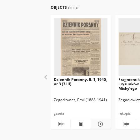
OBJECTS
similar
Dziennik Poranny. R. 1, 1940,
Fragment k
nr 3 (3 III)
i rysunków
Misky’ego
Zegadłowicz, Emil (1888-1941)
Reischer Leopold 
Zegadłowicz
gazeta
rękopis