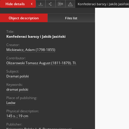
Hide details
Konfederaci barscy i Jakób Jasińsk
Object description
Files list
Title:
Konfederaci barscy i Jakób Jasiński
Creator:
Mickiewicz, Adam (1798-1855)
Contributor:
Olizarowski Tomasz August (1811-1879). Tł.
Subject:
Dramat polski
Keywords:
dramat polski
Place of publishing:
Lwów
Physical description:
145 s. ; 19 cm
Publisher: