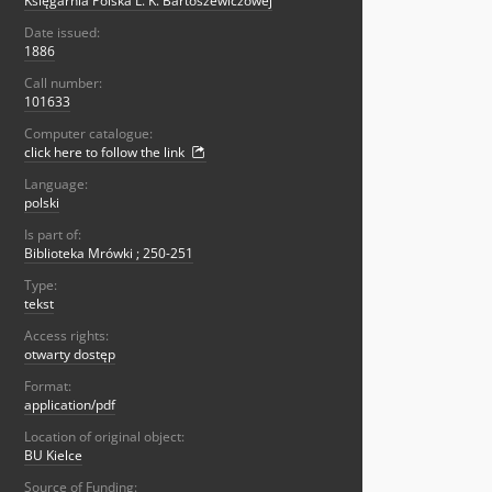
Księgarnia Polska L. K. Bartoszewiczowej
Date issued:
1886
Call number:
101633
Computer catalogue:
click here to follow the link
Language:
polski
Is part of:
Biblioteka Mrówki ; 250-251
Type:
tekst
Access rights:
otwarty dostęp
Format:
application/pdf
Location of original object:
BU Kielce
Source of Funding: