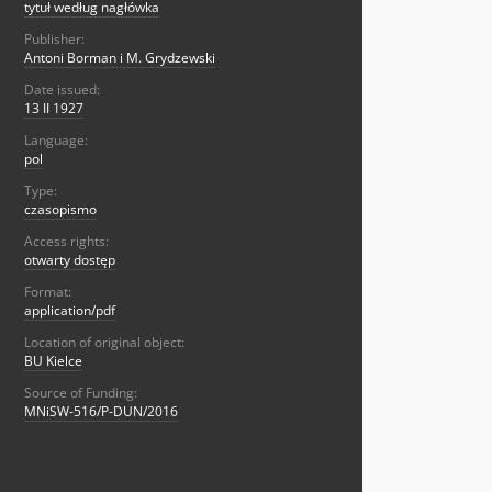
tytuł według nagłówka
Publisher:
Antoni Borman i M. Grydzewski
Date issued:
13 II 1927
Language:
pol
Type:
czasopismo
Access rights:
otwarty dostęp
Format:
application/pdf
Location of original object:
BU Kielce
Source of Funding:
MNiSW-516/P-DUN/2016