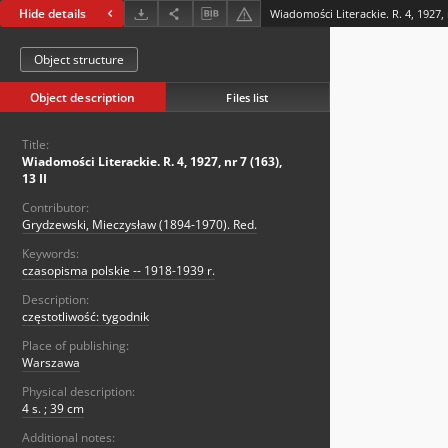
Hide details
Wiadomości Literackie. R. 4, 1927, n
Object structure
Object description
Files list
Title:
Wiadomości Literackie. R. 4, 1927, nr 7 (163),
13 II
Contributor:
Grydzewski, Mieczysław (1894-1970). Red.
Keywords:
czasopisma polskie -- 1918-1939 r.
Description:
częstotliwość: tygodnik
Place of publishing:
Warszawa
Physical description:
4 s. ; 39 cm
Additional notes: