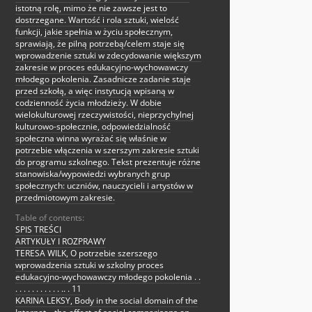
istotną rolę, mimo że nie zawsze jest to
dostrzegane. Wartość i rola sztuki, wielość
funkcji, jakie spełnia w życiu społecznym,
sprawiają, że pilną potrzebą/celem staje się
wprowadzenie sztuki w zdecydowanie większym
zakresie w proces edukacyjno-wychowawczy
młodego pokolenia. Zasadnicze zadanie staje
przed szkołą, a więc instytucją wpisaną w
codzienność życia młodzieży. W dobie
wielokulturowej rzeczywistości, nieprzychylnej
kulturowo-społecznie, odpowiedzialność
społeczna winna wyrażać się właśnie w
potrzebie włączenia w szerszym zakresie sztuki
do programu szkolnego. Tekst prezentuje różne
stanowiska/wypowiedzi wybranych grup
społecznych: uczniów, nauczycieli i artystów w
przedmiotowym zakresie.
Table of contents:
SPIS TREŚCI
ARTYKUŁY I ROZPRAWY
TERESA WILK, O potrzebie szerszego
wprowadzenia sztuki w szkolny proces
edukacyjno-wychowawczy młodego pokolenia . .
. . . . . . . . . . . .. . 11
KARINA LEKSY, Body in the social domain of the