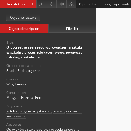
Hide details
Object structure
Object description
Files list
Title:
O potrzebie szerszego wprowadzenia sztuki
w szkolny proces edukacyjno-wychowawczy
młodego pokolenia
Group publication title:
Studia Pedagogiczne
Creator:
Wilk, Teresa
Contributor:
Matyjas, Bożena. Red.
Keywords:
sztuka
;
zajęcia artystyczne
;
szkoła
;
edukacja
;
wychowanie
Abstract:
Od wieków sztuka odgrywa w życiu człowieka