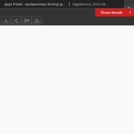
Język Polski : wydawnictwo Komisji Języka Polskiego Akademji Umiejętności w Krakowie. R. 4, 1919, z. 2 (marzec, kwiecień)
Zegadłowicz, Emil (1888-1941)
Show details