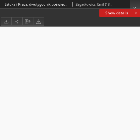
Sztuka i Praca: dwutygodnik poświęcony sprawom sztuki i kultury. R. 2, 1928, z. 17-20
Zegadłowicz, Emil (1888-1941)
Show details