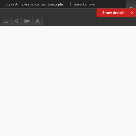
Liryka Anny Frajlich w twórczości plastycznej. O kilku intersemiotycznych strategiach dialogu w kulturze
Górecka, Ewa
Show details