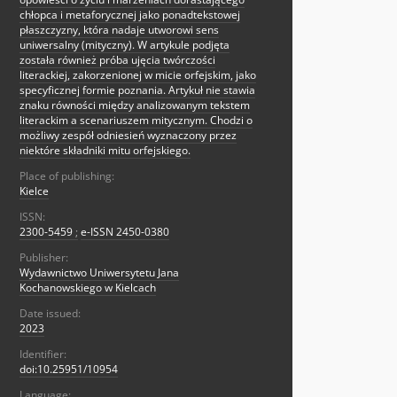
chłopca i metaforycznej jako ponadtekstowej
płaszczyzny, która nadaje utworowi sens
uniwersalny (mityczny). W artykule podjęta
została również próba ujęcia twórczości
literackiej, zakorzenionej w micie orfejskim, jako
specyficznej formie poznania. Artykuł nie stawia
znaku równości między analizowanym tekstem
literackim a scenariuszem mitycznym. Chodzi o
możliwy zespół odniesień wyznaczony przez
niektóre składniki mitu orfejskiego.
Place of publishing:
Kielce
ISSN:
2300-5459
;
e-ISSN 2450-0380
Publisher:
Wydawnictwo Uniwersytetu Jana
Kochanowskiego w Kielcach
Date issued:
2023
Identifier:
doi:10.25951/10954
Language: