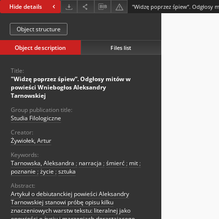
Hide details
Object structure
Object description
Files list
Title:
"Widzę poprzez śpiew”. Odgłosy mitów w
powieści Wniebogłos Aleksandry
Tarnowskiej
Group publication title:
Studia Filologiczne
Creator:
Żywiołek, Artur
Keywords:
Tarnowska, Aleksandra
;
narracja
;
śmierć
;
mit
;
poznanie
;
życie
;
sztuka
Abstract:
Artykuł o debiutanckiej powieści Aleksandry
Tarnowskiej stanowi próbę opisu kilku
znaczeniowych warstw tekstu: literalnej jako
opowieści o życiu i marzeniach dorastającego