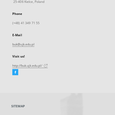
25-406 Kielce, Poland
Phone
(+48) 41 349 71 55
E-Mail
buk@ujk.edu.pl
Visit us!
http://buk.ujk.edu.pl/
Facebook
External
link,
will
open
in
a
SITEMAP
new
tab