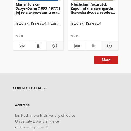
Maria Horska-
Niechciani futuryści.
Upo
Szpyrkówna (1893‒1977) i
Zapomniana awangarda
Jak
jej rola w powstaniu oraz
literacka dwudziestolecia
Reg
upublicznieniu tekstu
międzywojennego
Wy
tzw. przepowiedni
"So
Jaworski, Krzysztof
Trzaskowski, Zbigniew. Red.
Jaworski, Krzysztof
Jaw
tęgoborskiej
tekst
tekst
mas
More
CONTACT DETAILS
Address
Jan Kochanowski University of Kielce
University Library in Kielce
ul. Uniwersytecka 19