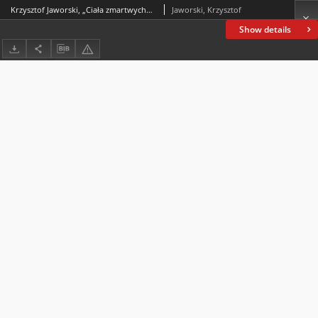
Krzysztof Jaworski, „Ciała zmartwychwstanie” – o zapomnianym „studium metapsychicznym” Marii Horskiej-Szpyrkówny (1893–1977)
Jaworski, Krzysztof
Show details