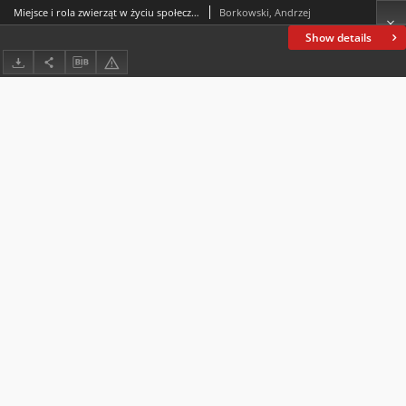
Miejsce i rola zwierząt w życiu społecznym na pograniczach dziejów i kultur (w kręgu prozy wspomnieniowej Kazimiery Iłłakowiczówny)
Borkowski, Andrzej
Show details