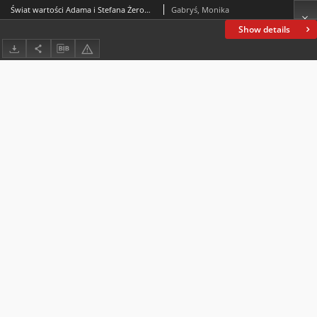
Świat wartości Adama i Stefana Żeromskich w świetle korespondencji
Gabryś, Monika
Show details