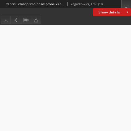
Exlibris : czasopismo poświęcone książce. [T.] 7, [z.] 1, 1925
Zegadłowicz, Emil (1888-1941)
Show details